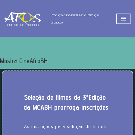
Produção audiovisual Gestão Formação
Pular
Circulação
para
o
conteúdo
Mostra CineAfroBH
Seleção de filmes da 3ª Edição
da MCABH prorroga inscrições
As inscrições para seleção de filmes