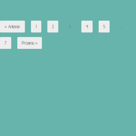
« Anterior
1
2
3
4
5
…
7
Próximo »
Editais
História
Homenagead@s
Mestres da Cultura Popular