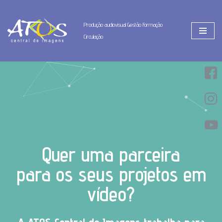
Produção audiovisual Gestão Formação
Pular
Circulação
para
o
conteúdo
Quer uma parceira
para os seus projetos em
vídeo?