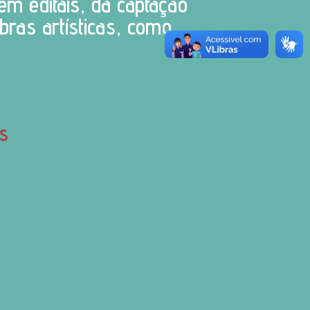
em editais, da captação
ras artísticas, como
.
s