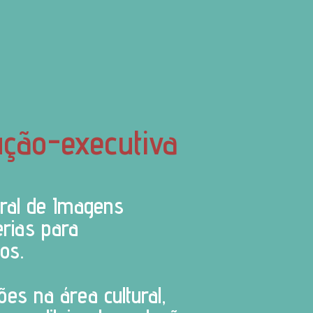
ução-executiva
tral de Imagens
erias para
os.
es na área cultural,